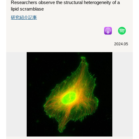
Researchers observe the structural heterogeneity of a
lipid scramblase
研究紹介記事
2024.05