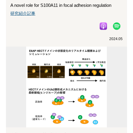
A novel role for S100A11 in focal adhesion regulation
研究紹介記事
2024.05