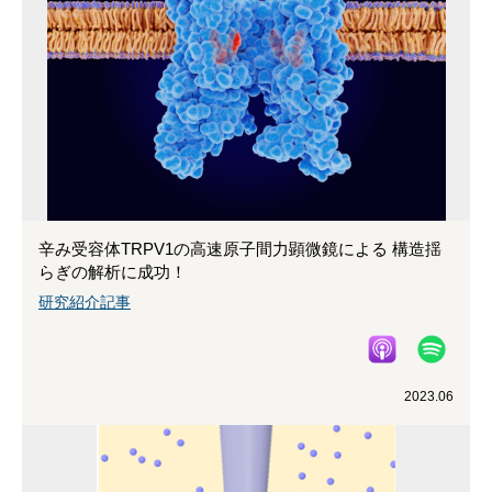
辛み受容体TRPV1の高速原子間力顕微鏡による 構造揺
らぎの解析に成功！
研究紹介記事
2023.06