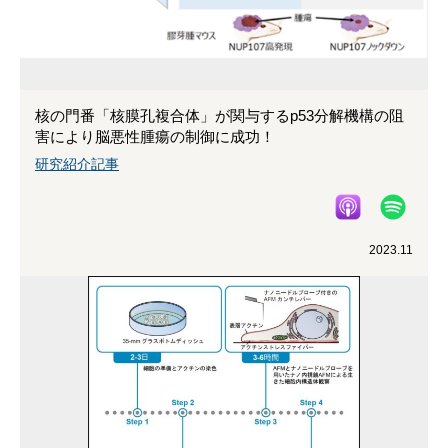
核の門番「核膜孔複合体」が関与するp53分解機構の阻
害により脳悪性腫瘍の制御に成功！
研究紹介記事
2023.11