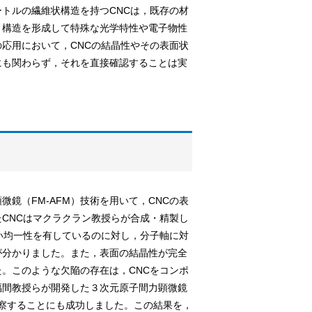
ートルの繊維状構造を持つCNCは，既存の材
ノ構造を形成して特殊な光学特性や電子物性
応用において，CNCの結晶性やその表面状
にも関わらず，それを直接確認することは実
鏡（FM-AFM）技術を用いて，CNCの表
CNCはマクラクラン教授らが合成・精製し
い均一性を有しているのに対し，分子軸に対
が分かりました。また，表面の結晶性が完全
。このような欠陥の存在は，CNCをコンポ
福間教授らが開発した３次元原子間力顕微鏡
で観察することにも成功しました。この結果を，