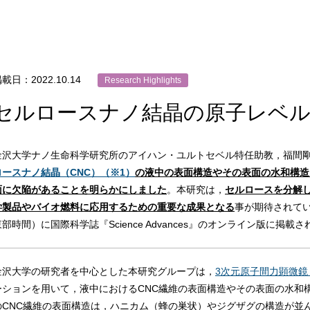
載日：2022.10.14
Research Highlights
セルロースナノ結晶の原子レベル
金沢大学ナノ生命科学研究所のアイハン・ユルトセベル特任助教，福間
ロースナノ結晶（CNC）（※1）
の液中の表面構造やその表面の水和構造
面に欠陥があることを明らかにしました
。本研究は，
セルロースを分解
学製品やバイオ燃料に応用するための重要な成果となる
事が期待されてい
東部時間）に国際科学誌『Science Advances』のオンライン版に掲載
金沢大学の研究者を中心とした本研究グループは，
3次元原子間力顕微鏡（
ーションを用いて，液中におけるCNC繊維の表面構造やその表面の水和
のCNC繊維の表面構造は，ハニカム（蜂の巣状）やジグザグの構造が並