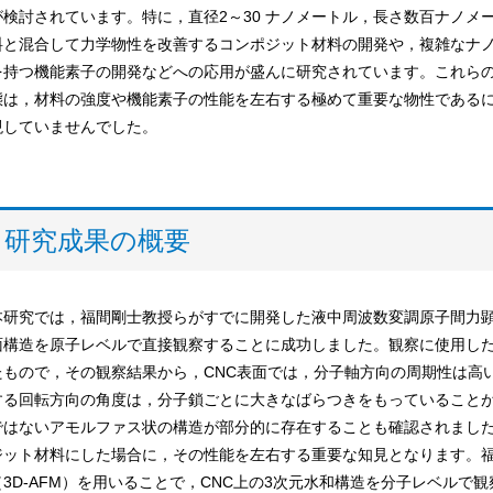
が検討されています。特に，直径2～30 ナノメートル，長さ数百ナノメ
料と混合して力学物性を改善するコンポジット材料の開発や，複雑なナ
を持つ機能素子の開発などへの応用が盛んに研究されています。これらの
態は，材料の強度や機能素子の性能を左右する極めて重要な物性である
現していませんでした。
研究成果の概要
本研究では，福間剛士教授らがすでに開発した液中周波数変調原子間力顕微
面構造を原子レベルで直接観察することに成功しました。観察に使用した
たもので，その観察結果から，CNC表面では，分子軸方向の周期性は高
する回転方向の角度は，分子鎖ごとに大きなばらつきをもっていること
ではないアモルファス状の構造が部分的に存在することも確認されました
ジット材料にした場合に，その性能を左右する重要な知見となります。
（3D-AFM）を用いることで，CNC上の3次元水和構造を分子レベル