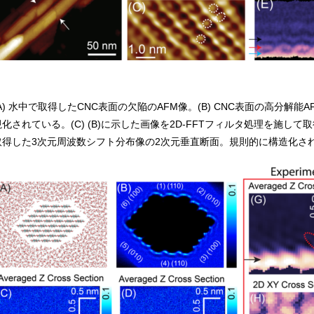
(A) 水中で取得したCNC表面の欠陥のAFM像。(B) CNC表面の高分
視化されている。(C) (B)に示した画像を2D-FFTフィルタ処理を施して
取得した3次元周波数シフト分布像の2次元垂直断面。規則的に構造化さ