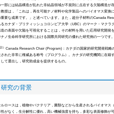
の一部には結晶構造が乱れた非結晶領域が不規則に点在する欠陥構造が
士教授は，「これは，再生可能ナノ材料や化学製品へのバイオマス変換に
の重要な成果です。」と述べています。また，超分子材料のCanada Researc
あるカナダ・ブリティッシュコロンビア大学（UBC）のマーク・マクラ
構造の表面や欠陥を可視化することは，その材料を用いた応用研究開発
学ナノ生命科学研究所における国際共同研究の優れた研究例の一つです
註）
Canada Research Chair (Program)：カナダの国家的研
設された非常に権威ある称号（プログラム）。カナダの研究機関に在籍する世界
として選出し，研究助成金を提供するもの。
研究の背景
セルロースは，植物やバクテリア，菌類などから生産されるバイオマス
毒性がなく，生分解性に優れ，高い機械強度を持ち，多彩な表面修飾が