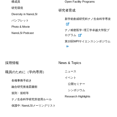
構成員
Open Facility Programs
研究環境
研究者育成
Diversity in NanoLSI
新学術創成研究科ナノ生命科学専攻
パンフレット
Photo & Movie
ナノ精密医学･理工学卓越大学院プ
NanoLSI Podcast
ログラム
第10回WPIサイエンスシンポジウム
採用情報
News & Topics
ニュース
職員のために（学内専用）
イベント
各種事務手続き
公開セミナー
融合研究推進図書館
シンポジウム
規則・規程等
Research Highlights
ナノ生命科学研究所使用ルール
保護中: NanoLSIメーリングリスト