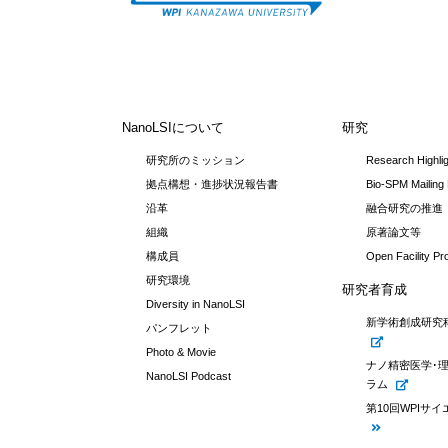
NanoLSIについて
研究
研究所のミッション
Research Highli
拠点構想・進捗状況報告書
Bio-SPM Mailing 
沿革
融合研究の推進
組織
原著論文等
構成員
Open Facility P
研究環境
研究者育成
Diversity in NanoLSI
新学術創成研究
パンフレット
Photo & Movie
ナノ精密医学･
NanoLSI Podcast
ラム
第10回WPIサ