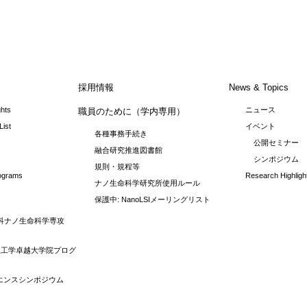
採用情報
News & Topics
ghts
ニュース
職員のために（学内専用）
List
イベント
各種事務手続き
公開セミナー
融合研究推進図書館
シンポジウム
規則・規程等
rograms
Research Highligh
ナノ生命科学研究所使用ルール
保護中: NanoLSIメーリングリスト
科ナノ生命科学専攻
理工学卓越大学院プログ
イエンスシンポジウム