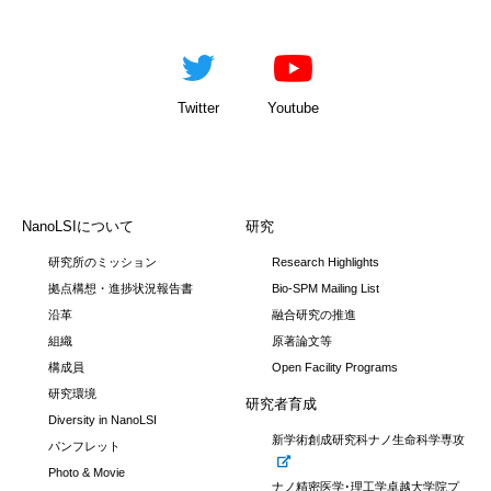
Twitter
Youtube
NanoLSIについて
研究
研究所のミッション
Research Highlights
拠点構想・進捗状況報告書
Bio-SPM Mailing List
沿革
融合研究の推進
組織
原著論文等
構成員
Open Facility Programs
研究環境
研究者育成
Diversity in NanoLSI
新学術創成研究科ナノ生命科学専攻
パンフレット
Photo & Movie
ナノ精密医学･理工学卓越大学院プ