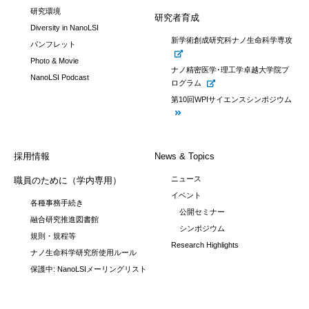
研究環境
研究者育成
Diversity in NanoLSI
新学術創成研究科ナノ生命科学専攻
パンフレット
Photo & Movie
ナノ精密医学･理工学卓越大学院プ
NanoLSI Podcast
ログラム
第10回WPIサイエンスシンポジウム
採用情報
News & Topics
ニュース
職員のために（学内専用）
イベント
各種事務手続き
公開セミナー
融合研究推進図書館
シンポジウム
規則・規程等
Research Highlights
ナノ生命科学研究所使用ルール
保護中: NanoLSIメーリングリスト