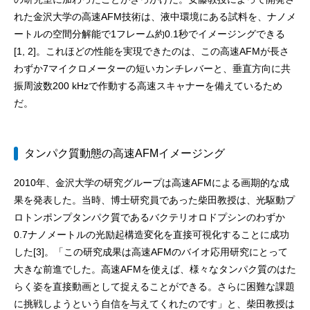
れた金沢大学の高速AFM技術は、液中環境にある試料を、ナノメ
ートルの空間分解能で1フレーム約0.1秒でイメージングできる
[1, 2]。これほどの性能を実現できたのは、この高速AFMが長さ
わずか7マイクロメーターの短いカンチレバーと、垂直方向に共
振周波数200 kHzで作動する高速スキャナーを備えているため
だ。
タンパク質動態の高速AFMイメージング
2010年、金沢大学の研究グループは高速AFMによる画期的な成
果を発表した。当時、博士研究員であった柴田教授は、光駆動プ
ロトンポンプタンパク質であるバクテリオロドプシンのわずか
0.7ナノメートルの光励起構造変化を直接可視化することに成功
した[3]。「この研究成果は高速AFMのバイオ応用研究にとって
大きな前進でした。高速AFMを使えば、様々なタンパク質のはた
らく姿を直接動画として捉えることができる。さらに困難な課題
に挑戦しようという自信を与えてくれたのです」と、柴田教授は