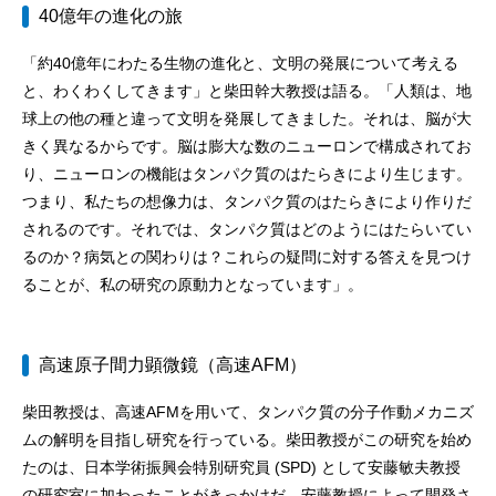
40億年の進化の旅
「約40億年にわたる生物の進化と、文明の発展について考える
と、わくわくしてきます」と柴田幹大教授は語る。「人類は、地
球上の他の種と違って文明を発展してきました。それは、脳が大
きく異なるからです。脳は膨大な数のニューロンで構成されてお
り、ニューロンの機能はタンパク質のはたらきにより生じます。
つまり、私たちの想像力は、タンパク質のはたらきにより作りだ
されるのです。それでは、タンパク質はどのようにはたらいてい
るのか？病気との関わりは？これらの疑問に対する答えを見つけ
ることが、私の研究の原動力となっています」。
高速原子間力顕微鏡（高速AFM）
柴田教授は、高速AFMを用いて、タンパク質の分子作動メカニズ
ムの解明を目指し研究を行っている。柴田教授がこの研究を始め
たのは、日本学術振興会特別研究員 (SPD) として安藤敏夫教授
の研究室に加わったことがきっかけだ。安藤教授によって開発さ