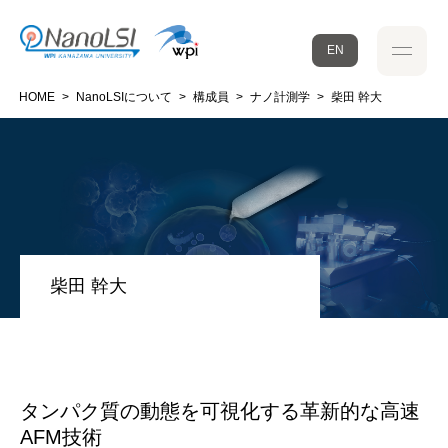
EN
HOME
>
NanoLSIについて
>
構成員
>
ナノ計測学
>
柴田 幹大
柴田 幹大
タンパク質の動態を可視化する革新的な高速
AFM技術