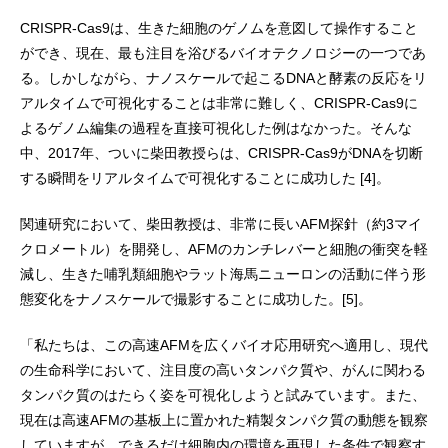
CRISPR-Cas9は、生きた細胞のゲノムを意図して操作すること
ができ、現在、最も注目を浴びるバイオテクノロジーの一つであ
る。しかしながら、ナノスケールで起こるDNAと酵素の反応をリ
アルタイムで可視化することは非常に難しく、CRISPR-Cas9に
よるゲノム編集の過程を直接可視化した例はなかった。そんな
中、2017年、ついに柴田教授らは、CRISPR-Cas9がDNAを切断
する瞬間をリアルタイムで可視化することに成功した [4]。
関連研究において、柴田教授は、非常に長いAFM探針（約3マイ
クロメートル）を開発し、AFMのカンチレバーと細胞の衝突を軽
減し、生きた哺乳類細胞やラット海馬ニューロンの活動に伴う形
態変化をナノスケールで撮影することに成功した。[5]。
「私たちは、この高速AFMを広くバイオ応用研究へ適用し、現代
の生命科学において、注目度の高いタンパク質や、がんに関わる
タンパク質のはたらく姿を可視化しようと試みています。また、
現在は高速AFMの基板上に置かれた精製タンパク質の動態を観察
していますが、できるだけ細胞内の環境を再現した条件で観察す