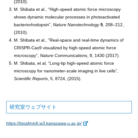
(2010).
M. Shibata et al., “High-speed atomic force microscopy
shows dynamic molecular processes in photoactivated
bacteriorhodopsin”,
Nature Nanotechnology
5
, 208–212,
(2010).
M. Shibata et al., “Real-space and real-time dynamics of
CRISPR-Cas9 visualized by high-speed atomic force
microscopy”,
Nature Communications
, 8, 1430 (2017).
M. Shibata, et al, “Long-tip high-speed atomic force
microscopy for nanometer-scale imaging in live cells”,
Scientific Reports
, 5, 8724, (2015).
研究室ウェブサイト
https://bioafminfi.w3.kanazawa-u.ac.jp/