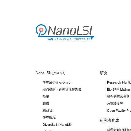
NanoLSIについて
研究
研究所のミッション
Research Highli
拠点構想・進捗状況報告書
Bio-SPM Mailing 
沿革
融合研究の推進
組織
原著論文等
構成員
Open Facility P
研究環境
研究者育成
Diversity in NanoLSI
新学術創成研究