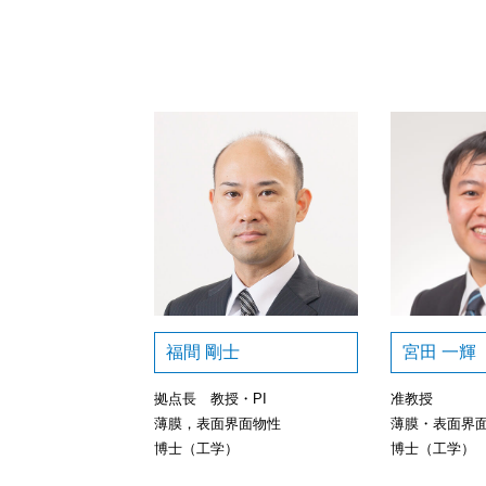
福間 剛士
宮田 一輝
拠点長 教授・PI
准教授
薄膜，表面界面物性
薄膜・表面界
博士（工学）
博士（工学）