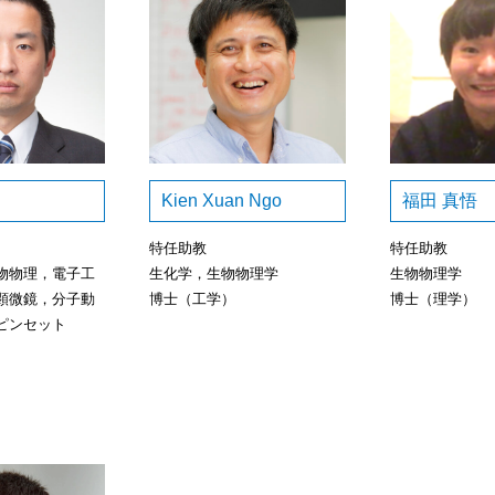
Kien Xuan Ngo
福田 真悟
特任助教
特任助教
物物理，電子工
生化学，生物物理学
生物物理学
顕微鏡，分子動
博士（工学）
博士（理学）
ピンセット