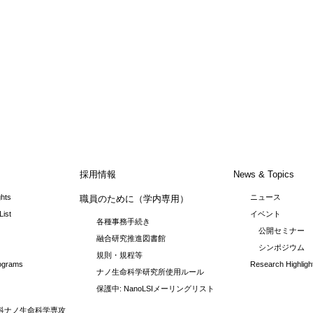
採用情報
News & Topics
ghts
ニュース
職員のために（学内専用）
List
イベント
各種事務手続き
公開セミナー
融合研究推進図書館
シンポジウム
規則・規程等
rograms
Research Highligh
ナノ生命科学研究所使用ルール
保護中: NanoLSIメーリングリスト
科ナノ生命科学専攻