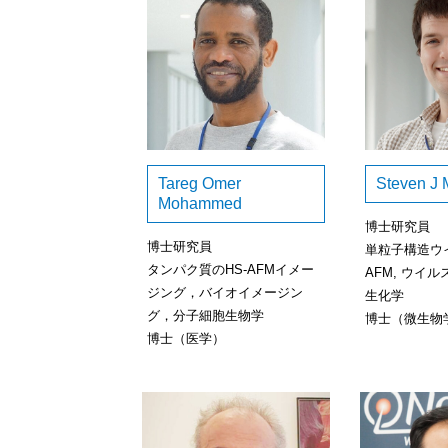
Tareg Omer
Steven J 
Mohammed
博士研究員
博士研究員
単粒子構造ウイ
タンパク質のHS-AFMイメー
AFM, ウイル
ジング，バイオイメージン
生化学
グ，分子細胞生物学
博士（微生物
博士（医学）