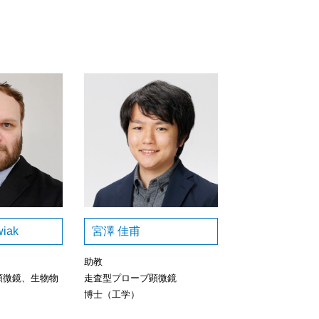
wiak
宮澤 佳甫
助教
顕微鏡、生物物
走査型プローブ顕微鏡
博士（工学）