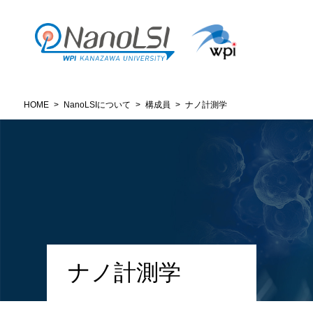
HOME
>
NanoLSIについて
>
構成員
>
ナノ計測学
ナノ計測学