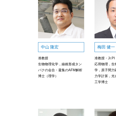
中山 隆宏
梅田 健一
准教授
准教授・Jr.PI
生物物理化学，線維形成タン
応用物理，生
パクの会合・凝集のAFM解析
学，原子間力
博士（理学）
力学計算，光
工学博士