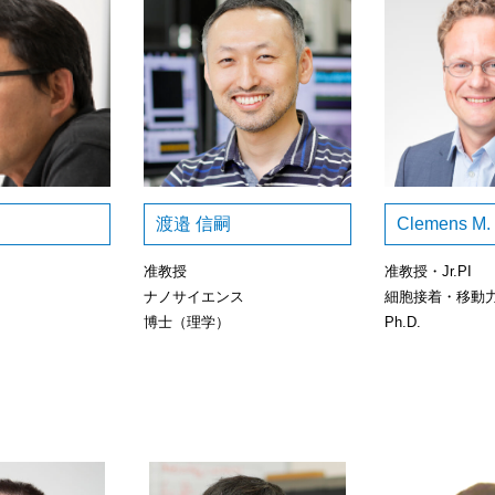
渡邉 信嗣
Clemens M.
准教授
准教授・Jr.PI
ナノサイエンス
細胞接着・移動
博士（理学）
Ph.D.