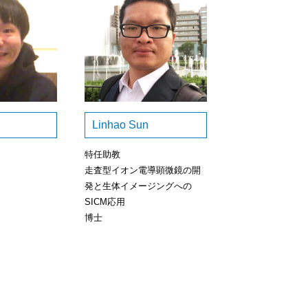
Linhao Sun
特任助教
走査型イオン電導顕微鏡の開
発と生体イメージングへの
SICM応用
博士