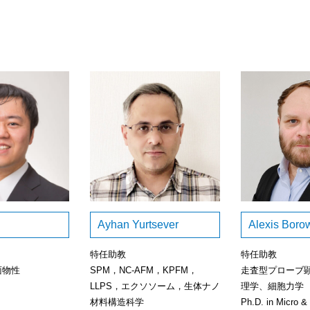
Ayhan Yurtsever
Alexis Boro
特任助教
特任助教
面物性
SPM，NC-AFM，KPFM，
走査型プローブ
LLPS，エクソソーム，生体ナノ
理学、細胞力学
材料構造科学
Ph.D. in Micro &