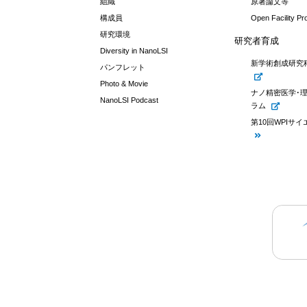
組織
原著論文等
構成員
Open Facility P
研究環境
研究者育成
Diversity in NanoLSI
新学術創成研究
パンフレット
Photo & Movie
ナノ精密医学･
NanoLSI Podcast
ラム
第10回WPIサ