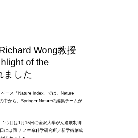
hard Wong教授
ght of the
されました
ature Index」では、Nature
ら、Springer Natureの編集チームが
。1つ目は1月15日に金沢大学がん進展制御
日には同 ナノ生命科学研究所／新学術創成