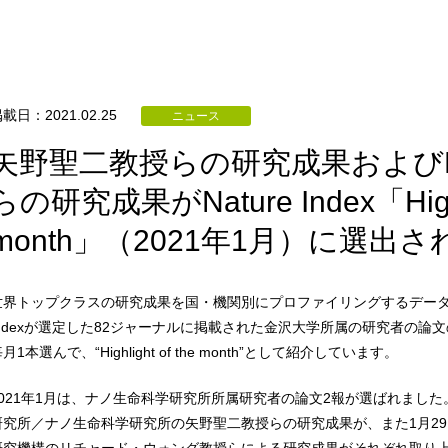
載日：2021.02.25
ニュース
矢野聖二教授らの研究成果およびRic
らの研究成果がNature Index「Highli
month」（2021年1月）に選出
世界トップクラスの研究成果を国・機関別にプロファイリングするデータベース「N
Indexが選定した82ジャーナルに掲載された金沢大学所属の研究者の論文の中か
月1本選んで、“Highlight of the month”として紹介しています。
2021年1月は、ナノ生命科学研究所所属研究者の論文2報が選ばれました
研究所／ナノ生命科学研究所の矢野聖二教授らの研究成果が、また1月29