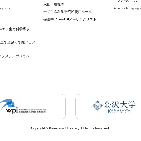
シンポジウム
規則・規程等
rograms
Research Highligh
ナノ生命科学研究所使用ルール
保護中: NanoLSIメーリングリスト
科ナノ生命科学専攻
理工学卓越大学院プログ
イエンスシンポジウム
Copyright © Kanazawa University. All Rights Reserved.