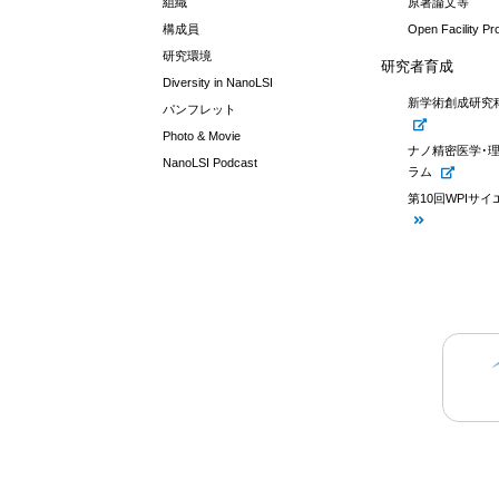
組織
原著論文等
構成員
Open Facility P
研究環境
研究者育成
Diversity in NanoLSI
新学術創成研究
パンフレット
Photo & Movie
ナノ精密医学･
NanoLSI Podcast
ラム
第10回WPIサ