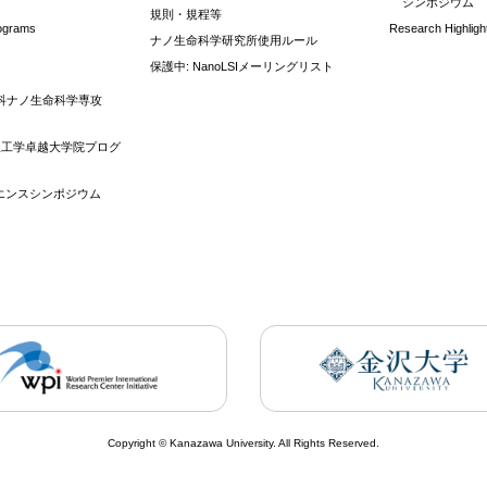
シンポジウム
規則・規程等
rograms
Research Highligh
ナノ生命科学研究所使用ルール
保護中: NanoLSIメーリングリスト
科ナノ生命科学専攻
理工学卓越大学院プログ
イエンスシンポジウム
Copyright © Kanazawa University. All Rights Reserved.