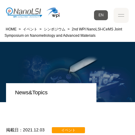
EN
HOME
>
イベント
>
シンポジウム
>
2nd WPI NanoLSI-iCeMS Joint
Symposium on Nanometrology and Advanced Materials
News&Topics
掲載日：2021.12.03
イベント