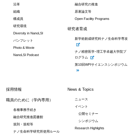
沿革
融合研究の推進
組織
原著論文等
構成員
Open Facility Programs
研究環境
研究者育成
Diversity in NanoLSI
新学術創成研究科ナノ生命科学専攻
パンフレット
Photo & Movie
ナノ精密医学･理工学卓越大学院プ
NanoLSI Podcast
ログラム
第10回WPIサイエンスシンポジウム
採用情報
News & Topics
ニュース
職員のために（学内専用）
イベント
各種事務手続き
公開セミナー
融合研究推進図書館
シンポジウム
規則・規程等
Research Highlights
ナノ生命科学研究所使用ルール