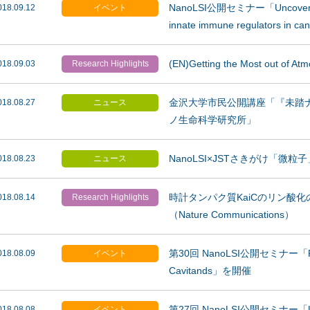
NanoLSI公開セミナー「Uncovering t
018.09.12
イベント
innate immune regulators in ca
(EN)Getting the Most out of Atm
018.09.03
Research Highlights
金沢大学市民公開講座「『未踏
018.08.27
ニュース
ノ生命科学研究所」
NanoLSI×JSTさきがけ「
018.08.23
ニュース
時計タンパク質KaiCのリン酸
018.08.14
Research Highlights
（Nature Communications）
第30回 NanoLSI公開セミナー「Recogn
018.08.09
イベント
Cavitands」を開催
第27回 NanoLSI公開セミナー「Light-
018.08.08
イベント