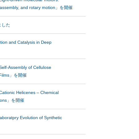
elf-assembly, and rotary motion」を開催
ました
 and Catalysis in Deep
Assembly of Cellulose
to Films」を開催
nic Helicenes – Chemical
ications」を開催
ry Evolution of Synthetic