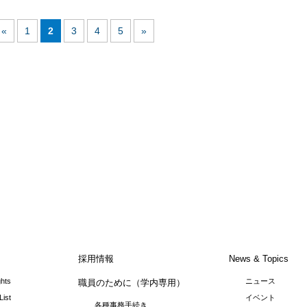
«
1
2
3
4
5
»
採用情報
News & Topics
ghts
ニュース
職員のために（学内専用）
List
イベント
各種事務手続き