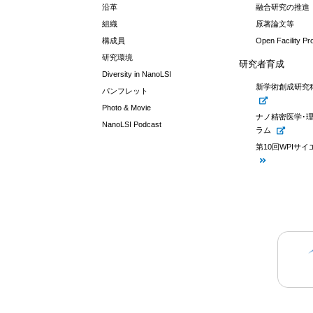
沿革
融合研究の推進
組織
原著論文等
構成員
Open Facility P
研究環境
研究者育成
Diversity in NanoLSI
新学術創成研究
パンフレット
Photo & Movie
ナノ精密医学･
NanoLSI Podcast
ラム
第10回WPIサ