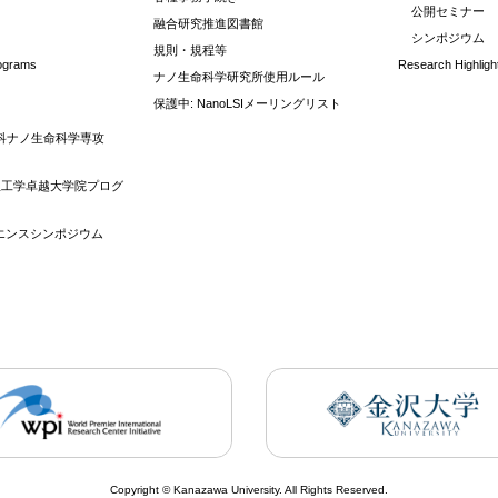
公開セミナー
融合研究推進図書館
シンポジウム
規則・規程等
rograms
Research Highligh
ナノ生命科学研究所使用ルール
保護中: NanoLSIメーリングリスト
科ナノ生命科学専攻
理工学卓越大学院プログ
イエンスシンポジウム
Copyright © Kanazawa University. All Rights Reserved.