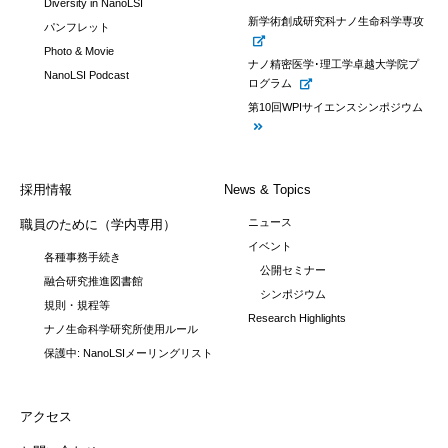
Diversity in NanoLSI
新学術創成研究科ナノ生命科学専攻
パンフレット
Photo & Movie
ナノ精密医学･理工学卓越大学院プ
NanoLSI Podcast
ログラム
第10回WPIサイエンスシンポジウム
採用情報
News & Topics
ニュース
職員のために（学内専用）
イベント
各種事務手続き
公開セミナー
融合研究推進図書館
シンポジウム
規則・規程等
Research Highlights
ナノ生命科学研究所使用ルール
保護中: NanoLSIメーリングリスト
アクセス