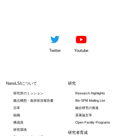
Twitter
Youtube
NanoLSIについて
研究
研究所のミッション
Research Highlights
拠点構想・進捗状況報告書
Bio-SPM Mailing List
沿革
融合研究の推進
組織
原著論文等
構成員
Open Facility Programs
研究環境
研究者育成