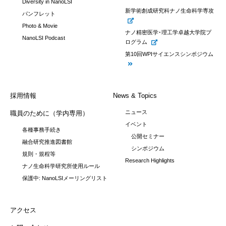
Diversity in NanoLSI
新学術創成研究科ナノ生命科学専攻
パンフレット
Photo & Movie
ナノ精密医学･理工学卓越大学院プ
NanoLSI Podcast
ログラム
第10回WPIサイエンスシンポジウム
採用情報
News & Topics
ニュース
職員のために（学内専用）
イベント
各種事務手続き
公開セミナー
融合研究推進図書館
シンポジウム
規則・規程等
Research Highlights
ナノ生命科学研究所使用ルール
保護中: NanoLSIメーリングリスト
アクセス