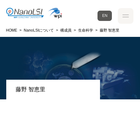
EN
HOME
>
NanoLSIについて
>
構成員
>
生命科学
>
藤野 智恵里
藤野 智恵里