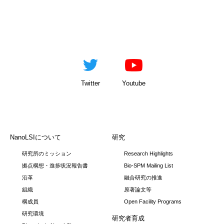
Twitter
Youtube
NanoLSIについて
研究
研究所のミッション
Research Highlights
拠点構想・進捗状況報告書
Bio-SPM Mailing List
沿革
融合研究の推進
組織
原著論文等
構成員
Open Facility Programs
研究環境
研究者育成