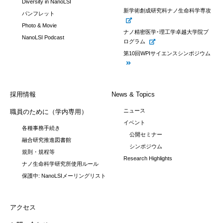
Diversity in NanoLSI
新学術創成研究科ナノ生命科学専攻
パンフレット
Photo & Movie
ナノ精密医学･理工学卓越大学院プ
NanoLSI Podcast
ログラム
第10回WPIサイエンスシンポジウム
採用情報
News & Topics
ニュース
職員のために（学内専用）
イベント
各種事務手続き
公開セミナー
融合研究推進図書館
シンポジウム
規則・規程等
Research Highlights
ナノ生命科学研究所使用ルール
保護中: NanoLSIメーリングリスト
アクセス