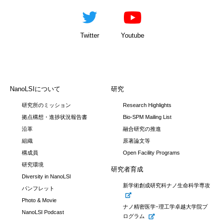
Twitter
Youtube
NanoLSIについて
研究
研究所のミッション
Research Highlights
拠点構想・進捗状況報告書
Bio-SPM Mailing List
沿革
融合研究の推進
組織
原著論文等
構成員
Open Facility Programs
研究環境
研究者育成
Diversity in NanoLSI
新学術創成研究科ナノ生命科学専攻
パンフレット
Photo & Movie
ナノ精密医学･理工学卓越大学院プ
NanoLSI Podcast
ログラム