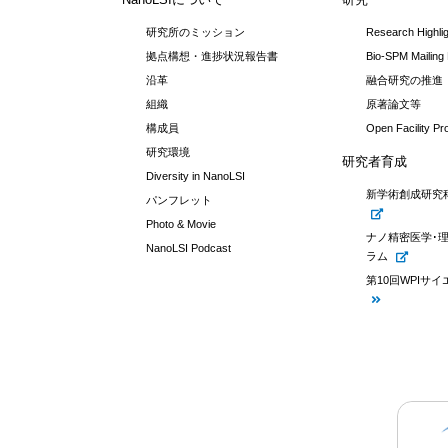
研究所のミッション
Research Highli
拠点構想・進捗状況報告書
Bio-SPM Mailing 
沿革
融合研究の推進
組織
原著論文等
構成員
Open Facility P
研究環境
研究者育成
Diversity in NanoLSI
新学術創成研究
パンフレット
Photo & Movie
ナノ精密医学･
NanoLSI Podcast
ラム
第10回WPIサ