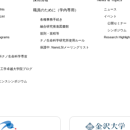
ghts
ニュース
職員のために（学内専用）
List
イベント
各種事務手続き
公開セミナー
融合研究推進図書館
シンポジウム
規則・規程等
rograms
Research Highligh
ナノ生命科学研究所使用ルール
保護中: NanoLSIメーリングリスト
科ナノ生命科学専攻
理工学卓越大学院プログ
イエンスシンポジウム