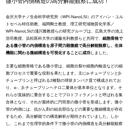
微小管内側構造の高分解能観察に成功！
金沢大学ナノ生命科学研究所（WPI-NanoLSI）のアイハン・ユル
トセベル特任助教、福間剛士教授、理工研究域物質化学系／
WPI-NanoLSIの淺川雅教授らの研究グループは、広島大学の池上
浩司教授、浜松医科大学の瀬藤光利教授らと共同で、
細胞骨格で
ある微小管の内側構造を原子間力顕微鏡で高分解能観察し、生体
機能に関わる微細構造を可視化することに成功
しました。
主要な細胞骨格である微小管は、細胞分裂や細胞内輸送などの細
胞プロセスで重要な役割を果たします。主にα-チューブリンとβ-
チューブリンと呼ばれる2種類の球状タンパク質で構成されてお
り、α-、β-チューブリンヘテロ二量体が基本単位となります。そ
れらが直線的に重合することでプロトフィラメントと呼ばれる集
合体となり、それが最終的に円筒形の微小管を形成します。微小
管の内側には、抗がん剤の結合部位などの重要な微細構造が存在
するため、高分解能での構造解析が期待されていました。しか
し、これまで生理学的条件下で微小管の内側構造を高分解能観察