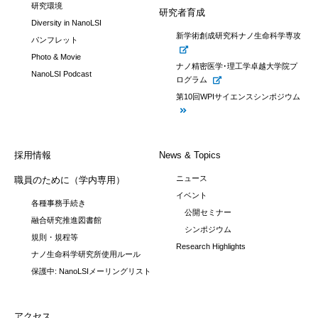
研究環境
研究者育成
Diversity in NanoLSI
新学術創成研究科ナノ生命科学専攻
パンフレット
Photo & Movie
ナノ精密医学･理工学卓越大学院プ
NanoLSI Podcast
ログラム
第10回WPIサイエンスシンポジウム
採用情報
News & Topics
ニュース
職員のために（学内専用）
イベント
各種事務手続き
公開セミナー
融合研究推進図書館
シンポジウム
規則・規程等
Research Highlights
ナノ生命科学研究所使用ルール
保護中: NanoLSIメーリングリスト
アクセス