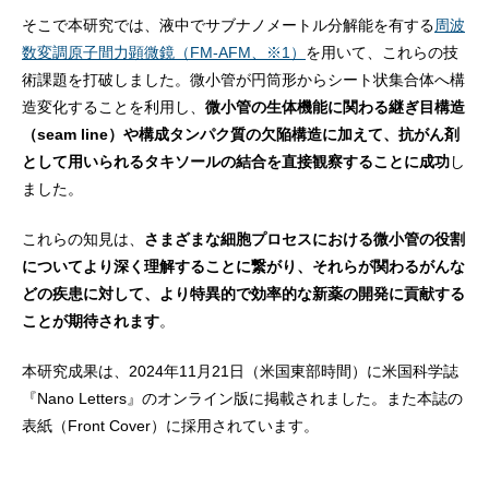
そこで本研究では、液中でサブナノメートル分解能を有する
周波
数変調原子間力顕微鏡（FM-AFM、※1）
を用いて、これらの技
術課題を打破しました。微小管が円筒形からシート状集合体へ構
造変化することを利用し、
微小管の生体機能に関わる継ぎ目構造
（seam line）や構成タンパク質の欠陥構造に加えて、抗がん剤
として用いられるタキソールの結合を直接観察
することに成功
し
ました。
これらの知見は、
さまざまな細胞プロセスにおける微小管の役割
についてより深く理解することに繋がり、それらが関わるがんな
どの疾患に対して、より特異的で効率的な新薬の開発に貢献する
ことが期待されます
。
本研究成果は、2024年11月21日（米国東部時間）に米国科学誌
『Nano Letters』のオンライン版に掲載されました。また本誌の
表紙（Front Cover）に採用されています。