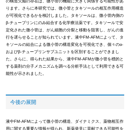
の構造欠陥の存在は、微小管の機能に大きく関係する可能性があ
ります。さらに本研究では、微小管とタキソールの相互作用構造
が可視化できるかを検討しました。タキソールは、微小管内側の
β-チューブリンにのみ結合する化学療法薬です。タキソールで安
定化された微小管は、がん細胞の分裂と移動を阻害し、がんの進
行を遅らせることが知られています。液中FM-AFMによって、タ
キソールの結合による微小管の構造変化を可視化でき、個々のα-
およびβ-チューブリンサブユニットを区別することができまし
た。さらに、得られた結果から、液中FM-AFMが微小管を標的と
する薬剤の分子メカニズムを調べる分析手法として利用できる可
能性が示されました。
今後の展開
液中FM-AFMによって微小管の構造、ダイナミクス、薬物相互作
用に関する重要な情報が得られ、新薬発見に貢献できる可能性を