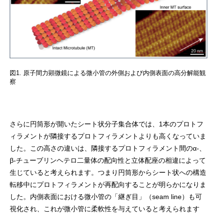
図1. 原子間力顕微鏡による微小管の外側および内側表面の高分解能観
察
さらに円筒形が開いたシート状分子集合体では、1本のプロトフ
ィラメントが隣接するプロトフィラメントよりも高くなっていま
した。この高さの違いは、隣接するプロトフィラメント間のα-、
β-チューブリンヘテロ二量体の配向性と立体配座の相違によって
生じていると考えられます。つまり円筒形からシート状への構造
転移中にプロトフィラメントが再配向することが明らかになりま
した。内側表面における微小管の「継ぎ目」（seam line）も可
視化され、これが微小管に柔軟性を与えていると考えられます