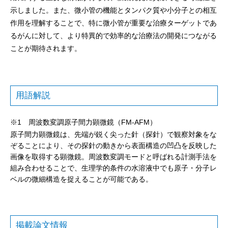
示しました。また、微小管の機能とタンパク質や小分子との相互
作用を理解することで、特に微小管が重要な治療ターゲットであ
るがんに対して、より特異的で効率的な治療法の開発につながる
ことが期待されます。
用語解説
※1 周波数変調原子間力顕微鏡（FM-AFM）
原子間力顕微鏡は、先端が鋭く尖った針（探針）で観察対象をな
ぞることにより、その探針の動きから表面構造の凹凸を反映した
画像を取得する顕微鏡。周波数変調モードと呼ばれる計測手法を
組み合わせることで、生理学的条件の水溶液中でも原子・分子レ
ベルの微細構造を捉えることが可能である。
掲載論文情報