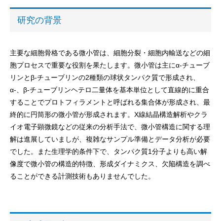
研究の背景
主要な細胞骨格である微小管は、細胞分裂・細胞内輸送などの細
胞プロセスで重要な役割を果たします。微小管は主にα-チューブ
リンとβ-チューブリンの2種類の球状タンパク質で形成され、
α-、β-チューブリンヘテロ二量体を基本単位として直線的に重合
することでプロトフィラメントと呼ばれる集合体が形成され、最
終的に円筒形の微小管が形成されます。X線結晶構造解析やクラ
イオ電子顕微鏡などの従来の分析手法で、微小管構造に関する理
解は進展していましが、複雑なサンプル準備とデータ分析が必要
でした。また生理学的条件下で、タンパク質1分子よりも高い解
像度で微小管の構造的特徴、形成ダイナミクス、欠陥構造を調べ
ることができる計測技術もありませんでした。