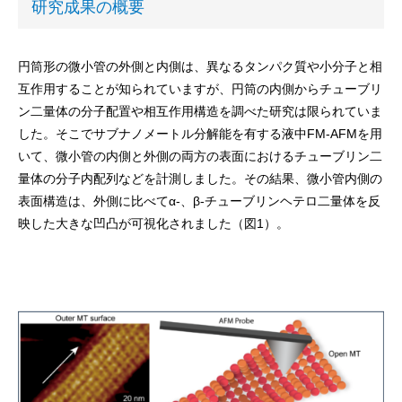
研究成果の概要
円筒形の微小管の外側と内側は、異なるタンパク質や小分子と相
互作用することが知られていますが、円筒の内側からチューブリ
ン二量体の分子配置や相互作用構造を調べた研究は限られていま
した。そこでサブナノメートル分解能を有する液中FM-AFMを用
いて、微小管の内側と外側の両方の表面におけるチューブリン二
量体の分子内配列などを計測しました。その結果、微小管内側の
表面構造は、外側に比べてα-、β-チューブリンヘテロ二量体を反
映した大きな凹凸が可視化されました（図1）。