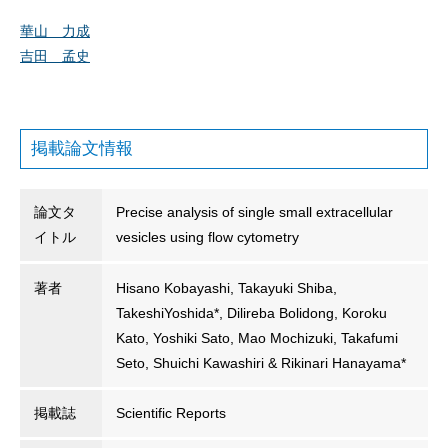
華山 力成
吉田 孟史
掲載論文情報
論文タ
Precise analysis of single small extracellular
イトル
vesicles using flow cytometry
著者
Hisano Kobayashi, Takayuki Shiba,
TakeshiYoshida*, Dilireba Bolidong, Koroku
Kato, Yoshiki Sato, Mao Mochizuki, Takafumi
Seto, Shuichi Kawashiri & Rikinari Hanayama*
掲載誌
Scientific Reports