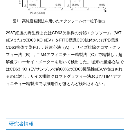
図1．高純度精製法を用いたエクソソームの一粒子検出
293T細胞の野生株またはCD63欠損株の分泌エクソソーム（WT
sEVまたはCD63 KO sEV）をFITC標識CD9抗体およびPE標識
CD63抗体で染色し，超遠心法（A），サイズ排除クロマトグラ
フィー法（B），TIM4アフィニティー精製法（C）で精製し，超
解像フローサイトメーターを用いて検出した。従来の超遠心法で
はCD63 KO sEVサンプルで約60%のCD63擬陽性sEVが検出され
るのに対し，サイズ排除クロマトグラフィー法およびTIM4アフ
ィニティー精製法では擬陽性がほとんど検出されない。
研究者情報