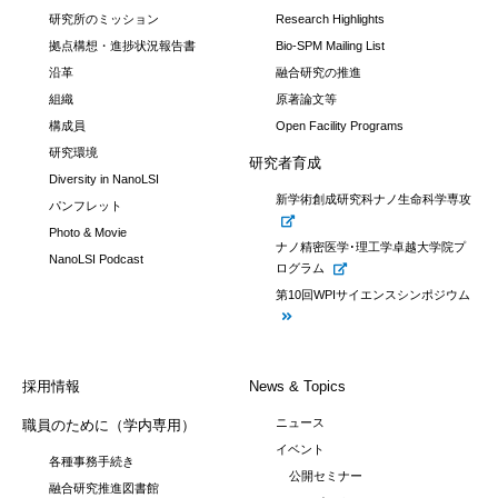
研究所のミッション
Research Highlights
拠点構想・進捗状況報告書
Bio-SPM Mailing List
沿革
融合研究の推進
組織
原著論文等
構成員
Open Facility Programs
研究環境
研究者育成
Diversity in NanoLSI
新学術創成研究科ナノ生命科学専攻
パンフレット
Photo & Movie
ナノ精密医学･理工学卓越大学院プ
NanoLSI Podcast
ログラム
第10回WPIサイエンスシンポジウム
採用情報
News & Topics
ニュース
職員のために（学内専用）
イベント
各種事務手続き
公開セミナー
融合研究推進図書館