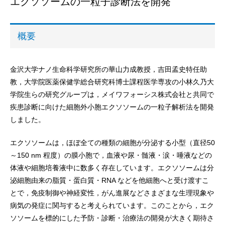
エクソソームの一粒子診断法を開発
概要
金沢大学ナノ生命科学研究所の華山力成教授，吉田孟史特任助
教，大学院医薬保健学総合研究科博士課程医学専攻の小林久乃大
学院生らの研究グループは，メイワフォーシス株式会社と共同で
疾患診断に向けた細胞外小胞エクソソームの一粒子解析法を開発
しました。
エクソソームは，ほぼ全ての種類の細胞が分泌する小型（直径50
～150 nm 程度）の膜小胞で，血液や尿・髄液・涙・唾液などの
体液や細胞培養液中に数多く存在しています。エクソソームは分
泌細胞由来の脂質・蛋白質・RNA などを他細胞へと受け渡すこ
とで，免疫制御や神経変性，がん進展などさまざまな生理現象や
病気の発症に関与すると考えられています。このことから，エク
ソソームを標的にした予防・診断・治療法の開発が大きく期待さ