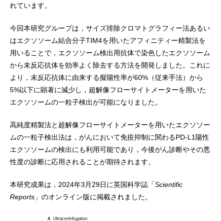
れています。
今回本研究グループは，サイズ排除クロマトグラフィー法あるい
はエクソソーム結合分子TIM4を用いたアフィニティー精製法を
用いることで，エクソソーム検出用抗体で染色したエクソソーム
から未反応抗体を効率よく除去する方法を開発しました。これに
より，未反応抗体に由来する擬陽性率が60%（従来手法）から
5%以下に顕著に減少し，超解像フローサイトメーターを用いた
エクソソームの一粒子検出が可能になりました。
高純度精製法と超解像フローサイトメーターを用いたエクソソー
ムの一粒子検出法は，がんにおいて免疫抑制に関わるPD-L1陽性
エクソソームの検出にも利用可能であり，今後がん診断やその悪
性度の診断に応用されることが期待されます。
本研究成果は，2024年3月29日に英国科学誌「
Scientific
Reports
」のオンライン版に掲載されました。