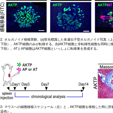
図2. オルガノイド移植実験。(a)蛍光標識した各遺伝子型オルガノイド写真
（下段）。AKTP細胞のみが転移する。(b)AKTP細胞と非転移性細胞を同時
（下段）。ATとAP細胞はAKTP細胞といっしょに転移巣を形成する。
図3. マウスへの細胞移植スケジュール（左）と，AKTP細胞を移植した時に
維染色）。