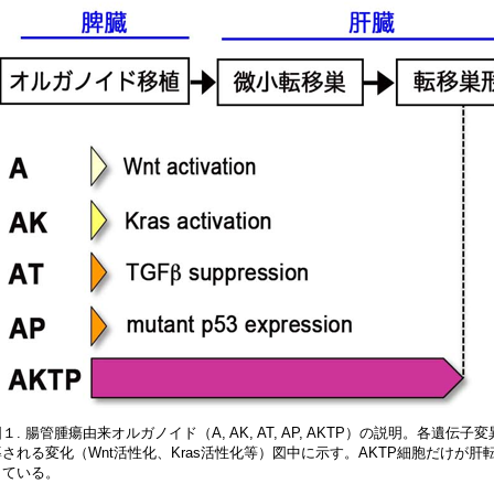
１. 腸管腫瘍由来オルガノイド（A, AK, AT, AP, AKTP）の説明。各遺伝子
導される変化（Wnt活性化、Kras活性化等）図中に示す。AKTP細胞だけが肝
している。