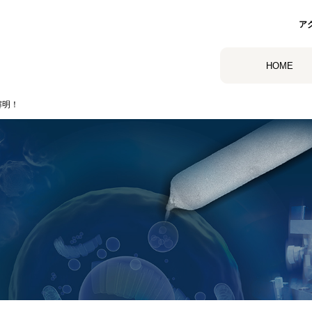
ア
HOME
解明！