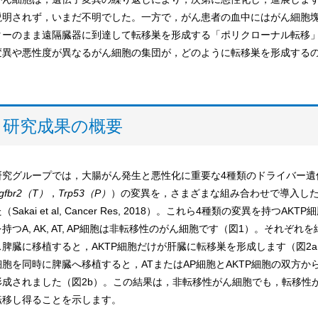
説明されず，いまだ不明でした。一方で，がん患者の血中にはがん細胞
ターのまま遠隔臓器に到達して転移巣を形成する「ポリクローナル転移
変異や悪性度が異なるがん細胞の集団が，どのように転移巣を形成する
研究成果の概要
研究グループでは，大腸がん発生と悪性化に重要な4種類のドライバー遺
gfbr2（T）
，
Trp53（P）
）の変異を，さまざまな組み合わせで導入し
（Sakai et al, Cancer Res, 2018）。これら4種類の変異を持
を持つA, AK, AT, AP細胞は非転移性のがん細胞です（図1）。それ
ス脾臓に移植すると，AKTP細胞だけが肝臓に転移巣を形成します（図2a
細胞を同時に脾臓へ移植すると，ATまたはAP細胞とAKTP細胞の双方
形成されました（図2b）。この結果は，非転移性がん細胞でも，転移性
転移し得ることを示します。