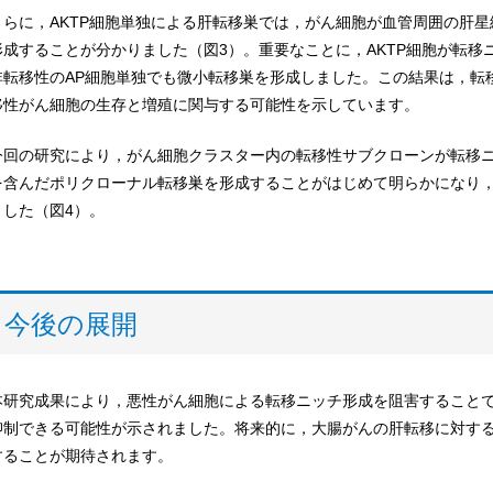
さらに，AKTP細胞単独による肝転移巣では，がん細胞が血管周囲の肝
形成することが分かりました（図3）。重要なことに，AKTP細胞が転移
非転移性のAP細胞単独でも微小転移巣を形成しました。この結果は，転
移性がん細胞の生存と増殖に関与する可能性を示しています。
今回の研究により，がん細胞クラスター内の転移性サブクローンが転移
を含んだポリクローナル転移巣を形成することがはじめて明らかになり
ました（図4）。
今後の展開
本研究成果により，悪性がん細胞による転移ニッチ形成を阻害すること
抑制できる可能性が示されました。将来的に，大腸がんの肝転移に対す
することが期待されます。