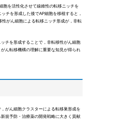
星細胞を活性化させて線維性の転移ニッチを
ニッチを形成した後でAP細胞を移植すると，
移性がん細胞による転移ニッチ形成が，非転
ニッチを形成することで，非転移性がん細胞
，がん転移機構の理解に重要な知見が得られ
で，がん細胞クラスターによる転移巣形成を
る新規予防・治療薬の開発戦略に大きく貢献