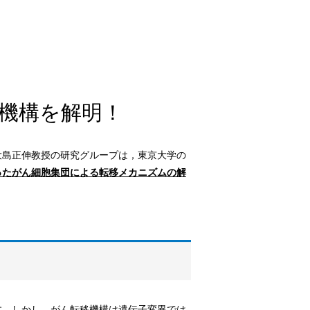
機構を解明！
大島正伸教授の研究グループは，東京大学の
ったがん細胞集団による転移メカニズムの解
す。しかし，がん転移機構は遺伝子変異では