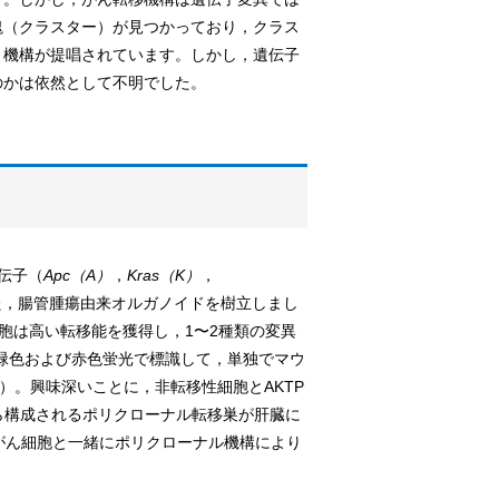
塊（クラスター）が見つかっており，クラス
」機構が提唱されています。しかし，遺伝子
のかは依然として不明でした。
伝子（
Apc（A）
，
Kras（K）
，
た，腸管腫瘍由来オルガノイドを樹立しまし
つAKTP細胞は高い転移能を獲得し，1〜2種類の変異
ぞれを緑色および赤色蛍光で標識して，単独でマウ
）。興味深いことに，非転移性細胞とAKTP
から構成されるポリクローナル転移巣が肝臓に
がん細胞と一緒にポリクローナル機構により