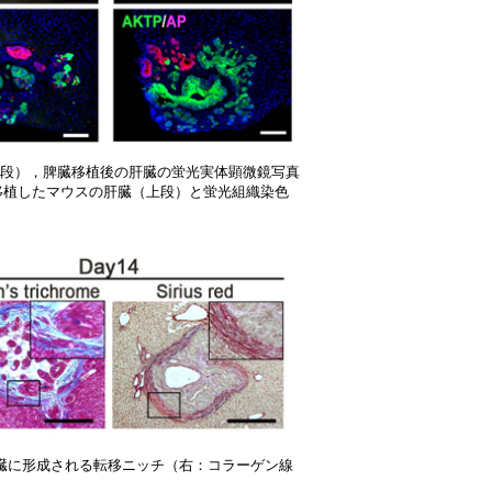
（上段），脾臓移植後の肝臓の蛍光実体顕微鏡写真
に移植したマウスの肝臓（上段）と蛍光組織染色
肝臓に形成される転移ニッチ（右：コラーゲン線