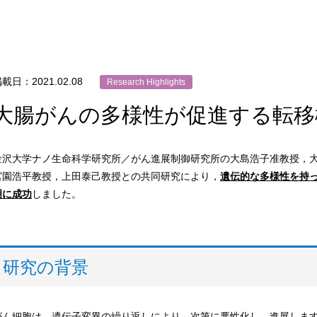
載日：2021.02.08
Research Highlights
大腸がんの多様性が促進する転移
金沢大学ナノ生命科学研究所／がん進展制御研究所の大島浩子准教授，
宮園浩平教授，上田泰己教授との共同研究により，
遺伝的な多様性を持
明に成功
しました。
研究の背景
がん細胞は，遺伝子変異の繰り返しにより，次第に悪性化し，進展しま