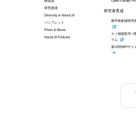
構成員
Open Facility P
研究環境
研究者育成
Diversity in NanoLSI
新学術創成研究
パンフレット
Photo & Movie
ナノ精密医学･
NanoLSI Podcast
ラム
第10回WPIサ