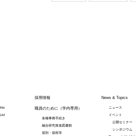
採用情報
News & Topics
ghts
ニュース
職員のために（学内専用）
List
イベント
各種事務手続き
公開セミナー
融合研究推進図書館
シンポジウム
規則・規程等