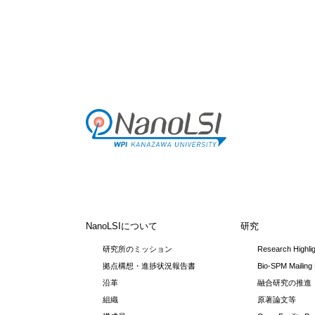
NanoLSIについて
研究
研究所のミッション
Research Highli
拠点構想・進捗状況報告書
Bio-SPM Mailing 
沿革
融合研究の推進
組織
原著論文等