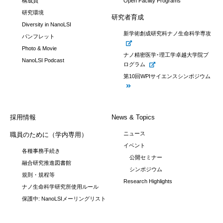
構成員
Open Facility Programs
研究環境
研究者育成
Diversity in NanoLSI
新学術創成研究科ナノ生命科学専攻
パンフレット
Photo & Movie
ナノ精密医学･理工学卓越大学院プ
NanoLSI Podcast
ログラム
第10回WPIサイエンスシンポジウム
採用情報
News & Topics
ニュース
職員のために（学内専用）
イベント
各種事務手続き
公開セミナー
融合研究推進図書館
シンポジウム
規則・規程等
Research Highlights
ナノ生命科学研究所使用ルール
保護中: NanoLSIメーリングリスト