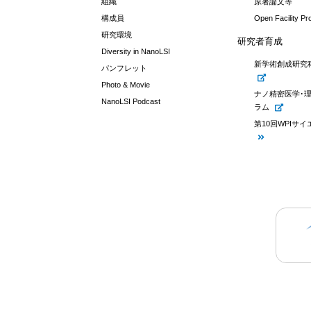
組織
原著論文等
構成員
Open Facility P
研究環境
研究者育成
Diversity in NanoLSI
新学術創成研究
パンフレット
Photo & Movie
ナノ精密医学･
NanoLSI Podcast
ラム
第10回WPIサ