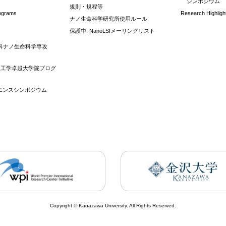
シンポジウム
規則・規程等
rograms
Research Highligh
ナノ生命科学研究所使用ルール
保護中: NanoLSIメーリングリスト
科ナノ生命科学専攻
理工学卓越大学院プログ
イエンスシンポジウム
Copyright © Kanazawa University. All Rights Reserved.