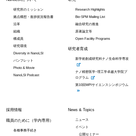
研究所のミッション
Research Highlights
拠点構想・進捗状況報告書
Bio-SPM Mailing List
沿革
融合研究の推進
組織
原著論文等
構成員
Open Facility Programs
研究環境
研究者育成
Diversity in NanoLSI
新学術創成研究科ナノ生命科学専攻
パンフレット
Photo & Movie
ナノ精密医学･理工学卓越大学院プ
NanoLSI Podcast
ログラム
第10回WPIサイエンスシンポジウム
採用情報
News & Topics
ニュース
職員のために（学内専用）
イベント
各種事務手続き
公開セミナー