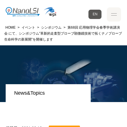
EN
HOME
>
イベント
>
シンポジウム
>
第68回 応用物理学会春季学術講演
会 にて、シンポジウム”革新的走査型プローブ顕微鏡技術で拓くナノプローブ
生命科学の新展開”を開催します
News&Topics