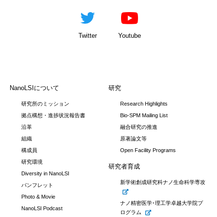
Twitter
Youtube
NanoLSIについて
研究
研究所のミッション
Research Highlights
拠点構想・進捗状況報告書
Bio-SPM Mailing List
沿革
融合研究の推進
組織
原著論文等
構成員
Open Facility Programs
研究環境
研究者育成
Diversity in NanoLSI
新学術創成研究科ナノ生命科学専攻
パンフレット
Photo & Movie
ナノ精密医学･理工学卓越大学院プ
NanoLSI Podcast
ログラム