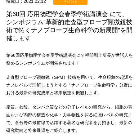
掲載日：2021.02.12
イベント
第68回 応用物理学会春季学術講演会 にて、
シンポジウム”革新的走査型プローブ顕微鏡技
術で拓くナノプローブ生命科学の新展開”を開
催します
第68回応用物理学会春季学術講演会にて福間剛士所長が世話人を
務めるシンポジウムが開催されます！
走査型プローブ顕微鏡（SPM）技術を用いて、生命現象の起源を
ナノレベルで理解しようとする「ナノプローブ生命科学」分野に
おける最新の研究成果と将来展望を概観します。
脂質、核酸、タンパク質などの分子レベルの研究から、細胞の表
面および内部の構造や化学・力学物性を探る細胞レベルの研究ま
で、各分野の最前線で活躍する著名な研究者をお招きし、最新の
研究動向と将来展望をご紹介します。