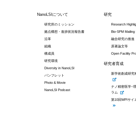
NanoLSIについて
研究
研究所のミッション
Research Highli
拠点構想・進捗状況報告書
Bio-SPM Mailing 
沿革
融合研究の推進
組織
原著論文等
構成員
Open Facility P
研究環境
研究者育成
Diversity in NanoLSI
新学術創成研究
パンフレット
Photo & Movie
ナノ精密医学･
NanoLSI Podcast
ラム
第10回WPIサ