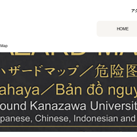
ア
HOME
 Map