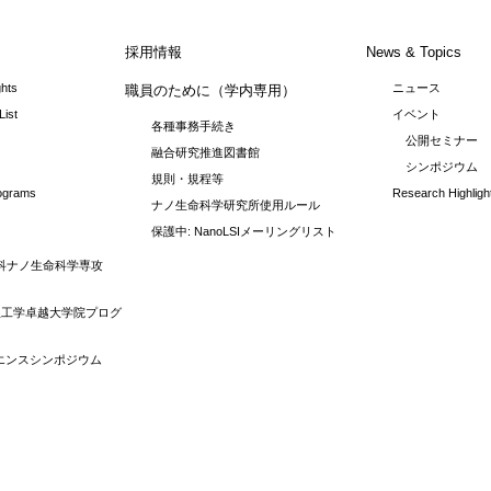
採用情報
News & Topics
ghts
ニュース
職員のために（学内専用）
List
イベント
各種事務手続き
公開セミナー
融合研究推進図書館
シンポジウム
規則・規程等
rograms
Research Highligh
ナノ生命科学研究所使用ルール
保護中: NanoLSIメーリングリスト
科ナノ生命科学専攻
理工学卓越大学院プログ
イエンスシンポジウム